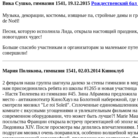
Вика Сушко, гимназия 1541, 19.12.2015
Рождественский бал с
Музыка, декорации, костюмы, изящные па, стройные дамы и гр
de Noël!
Песня, которую исполнила Лида, открыла настоящий праздник
новогодних чудес!
Больше спасибо участникам и организаторам за маленькое путе
совершили!
Мария Полякова, гимназия 1541, 02.03.2014 Киноклуб
2 февраля наша группа шагнула далеко за стены гимназии в мир
нам присоединились ребята из школы #1265 и новая участниц
- Настя Тюленева из гимназии #45. Зина Абрамова предложила
место - антикинотеатр КиноХауз на Болотной набережной, где
смотрели мюзикл "Le roi Soleil". Сплоченные единомышленни
комнате с вкусными угощениями и увлекательным фильмом на
современном оборудовании, что может быть лучше?! Marie Mau
посольства Франции открыла встречу презентацией об эпохе к
Людовика XIV. После просмотра мы делились впечатлениями.
подругам мюзикл очень понравился, особенно волшебной музы