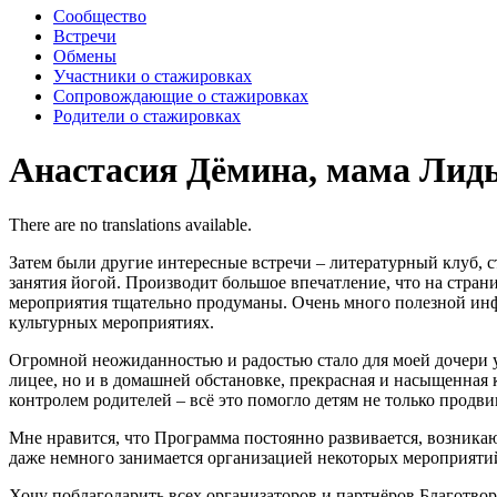
Сообщество
Встречи
Обмены
Участники о стажировках
Сопровождающие о стажировках
Родители о стажировках
Анастасия Дёмина, мама Лиды
There are no translations available.
Затем были другие интересные встречи – литературный клуб, сти
занятия йогой. Производит большое впечатление, что на стран
мероприятия тщательно продуманы. Очень много полезной инф
культурных мероприятиях.
Огромной неожиданностью и радостью стало для моей дочери уч
лицее, но и в домашней обстановке, прекрасная и насыщенная
контролем родителей – всё это помогло детям не только продв
Мне нравится, что Программа постоянно развивается, возникают
даже немного занимается организацией некоторых мероприятий,
Хочу поблагодарить всех организаторов и партнёров Благотво