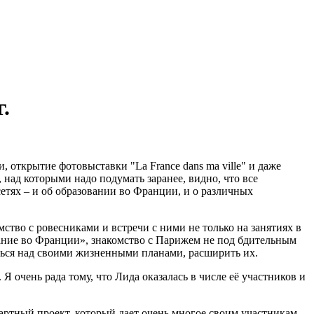
.
, открытие фотовыставки "La France dans ma ville" и даже
над которыми надо подумать заранее, видно, что все
тях – и об образовании во Франции, и о различных
ство с ровесниками и встречи с ними не только на занятиях в
вание во Франции», знакомство с Парижем не под бдительным
аться над своими жизненными планами, расширить их.
 очень рада тому, что Лида оказалась в числе её участников и
артный проект, который дает очень многое своим участникам