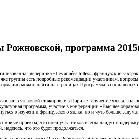
 Рожновской, программа 2015г
лизованная вечеринка «Les années folles», французские завтраки
ичке группы есть подробные рекомендации участникам, вопросы, 
ормации можно найти на страницах Программы в социальных се
астие в языковой стажировке в Париже. Изучение языка, знаком
 культурная программа, участие в конференции «Высшее образо
инуться в изучении французского языка, но и чуть больше задум
 новые проекты, что идеи участников всегда найдут поддержку. Я
 надеюсь, что это будет продолжаться.
рительной программы Ольги Рубинской. Это чудесный и нестанд