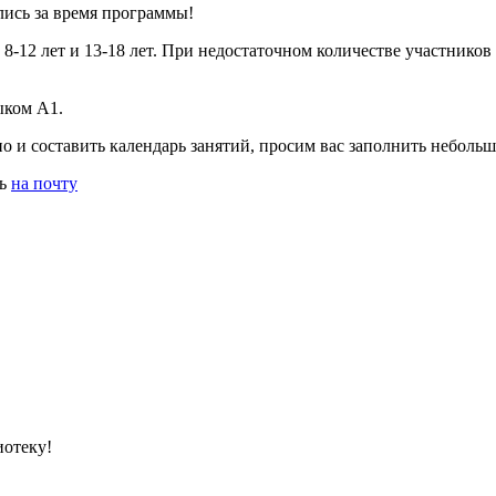
лись за время программы!
8-12 лет и 13-18 лет. При недостаточном количестве участников
ыком А1.
о и составить календарь занятий, просим вас заполнить неболь
ть
на почту
иотеку!