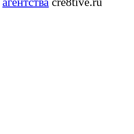
агентства
cre8tive.ru