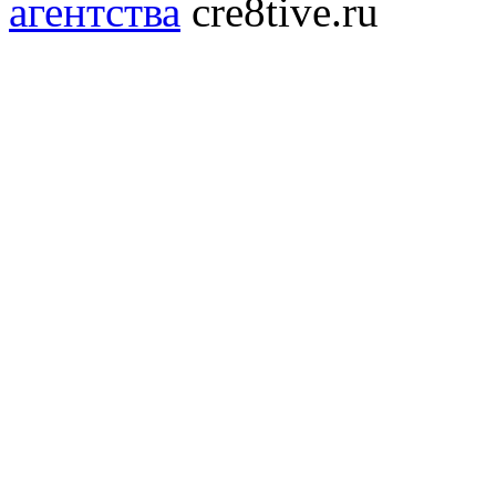
агентства
cre8tive.ru